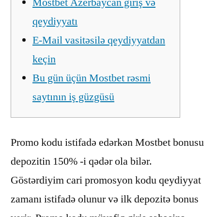
Mostbet Azerbaycan giriş və
qeydiyyatı
E-Mail vasitəsilə qeydiyyatdan
keçin
Bu gün üçün Mostbet rəsmi
saytının iş güzgüsü
Promo kodu istifadə edərkən Mostbet bonusu
depozitin 150% -i qədər ola bilər.
Göstərdiyim cari promosyon kodu qeydiyyat
zamanı istifadə olunur və ilk depozitə bonus