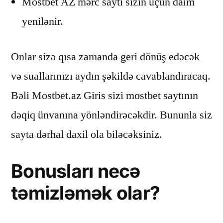
Mostbet AZ mərc saytı sizin üçün daim
yenilənir.
Onlar sizə qısa zamanda geri dönüş edəcək
və suallarınızı aydın şəkildə cavablandıracaq.
Bəli Mostbet.az Giris sizi mostbet saytının
dəqiq ünvanına yönləndirəcəkdir. Bununla siz
sayta dərhal daxil ola biləcəksiniz.
Bonusları necə
təmizləmək olar?