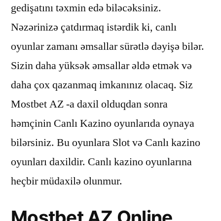
gedişatını təxmin edə biləcəksiniz.
Nəzərinizə çatdırmaq istərdik ki, canlı
oyunlar zamanı əmsallar sürətlə dəyişə bilər.
Sizin daha yüksək əmsallar əldə etmək və
daha çox qazanmaq imkanınız olacaq. Siz
Mostbet AZ -a daxil olduqdan sonra
həmçinin Canlı Kazino oyunlarıda oynaya
bilərsiniz. Bu oyunlara Slot və Canlı kazino
oyunları daxildir. Canlı kazino oyunlarına
heçbir müdaxilə olunmur.
Mostbet AZ Online