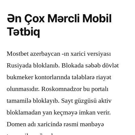
Ən Çox Mərcli Mobil
Tətbiq
Mostbet azerbaycan -ın xarici versiyası
Rusiyada bloklanıb. Blokada səbəb dövlət
bukmeker kontorlarında tələblərə riayət
olunmasıdır. Roskomnadzor bu portalı
tamamilə bloklayıb. Sayt güzgüsü aktiv
bloklamadan yan keçməyə imkan verir.
Domen adı xaricində rəsmi mənbəyə