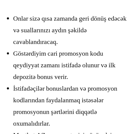
Onlar sizə qısa zamanda geri dönüş edəcək
və suallarınızı aydın şəkildə
cavablandıracaq.
Göstərdiyim cari promosyon kodu
qeydiyyat zamanı istifadə olunur və ilk
depozitə bonus verir.
İstifadəçilər bonuslardan və promosyon
kodlarından faydalanmaq istəsələr
promosyonun şərtlərini diqqətlə
oxumalıdırlar.