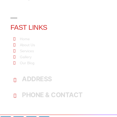
FAST LINKS
Home
About Us
Services
Gallery
Our Blog
ADDRESS
Command, Lagos, Nigeria.
PHONE & CONTACT
+234 802 397 1041, +234 705 720 5001
broluckyeduservices@gmail.com