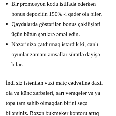
Bir promosyon kodu istifadə edərkən
bonus depozitin 150% -i qədər ola bilər.
Qaydalarda göstərilən bonus çəkilişləri
üçün bütün şərtlərə əməl edin.
Nəzərinizə çatdırmaq istərdik ki, canlı
oyunlar zamanı əmsallar sürətlə dəyişə
bilər.
İndi siz istənilən vaxt matç cədvəlinə daxil
ola və künc zərbələri, sarı vərəqələr və ya
topa tam sahib olmaqdan birini seçə
bilərsiniz. Bəzən bukmeker kontoru artıq