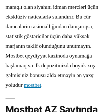
maraqlı olan siyahını idman mərcləri üçün
eksklüziv nəticələrlə sulandırır. Bu cür
dərəcələrin rasionallığından danışırıqsa,
statistik göstəricilər üçün daha yüksək
marjanın təklif olunduğunu unutmayın.
Mostbet qeydiyyat kazinoda oynamağa
başlamaq və ilk depozitinizdə böyük xoş
gəlmisiniz bonusu əldə etməyin ən yaxşı
yoludur
mostbet
.
Mostbet AZ Saytında