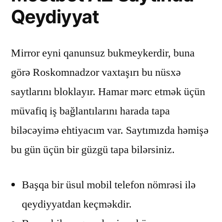
Qeydiyyat
Mirror eyni qanunsuz bukmeykerdir, buna
görə Roskomnadzor vaxtaşırı bu nüsxə
saytlarını bloklayır. Hamar mərc etmək üçün
müvafiq iş bağlantılarını harada tapa
biləcəyimə ehtiyacım var. Saytımızda həmişə
bu gün üçün bir güzgü tapa bilərsiniz.
Başqa bir üsul mobil telefon nömrəsi ilə
qeydiyyatdan keçməkdir.