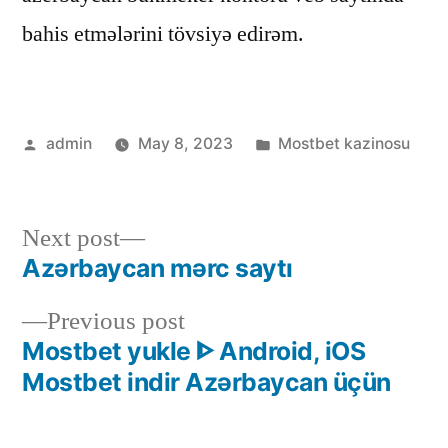
bahis etmələrini tövsiyə edirəm.
admin
May 8, 2023
Mostbet kazinosu
Next post
Azərbaycan mərc saytı
Previous post
Mostbet yukle ᐈ Android, iOS
Mostbet indir Azərbaycan üçün