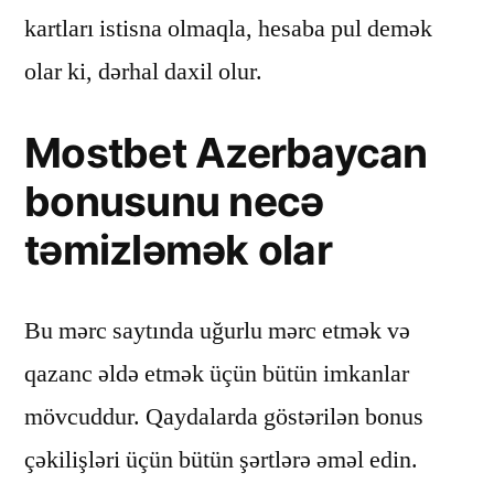
kartları istisna olmaqla, hesaba pul demək
olar ki, dərhal daxil olur.
Mostbet Azerbaycan
bonusunu necə
təmizləmək olar
Bu mərc saytında uğurlu mərc etmək və
qazanc əldə etmək üçün bütün imkanlar
mövcuddur. Qaydalarda göstərilən bonus
çəkilişləri üçün bütün şərtlərə əməl edin.