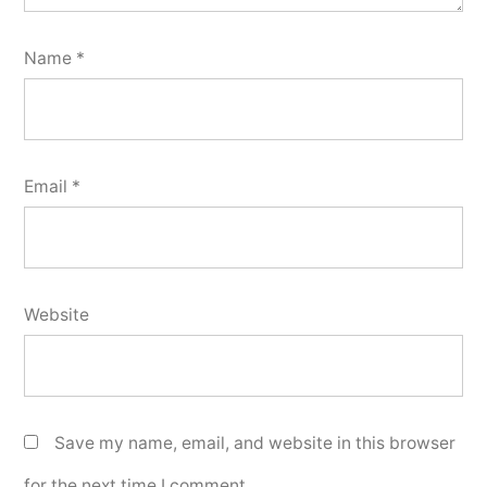
Name
*
Email
*
Website
Save my name, email, and website in this browser
for the next time I comment.